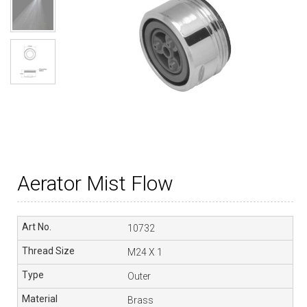
Aerator Mist Flow
10732
M24 X 1
Outer
Brass