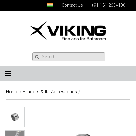
Contact Us
+91-181-2604100
Home
/
Faucets & Its Accessories
/